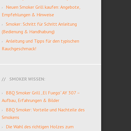
Neuen Smoker Grill kaufen: Angebote,
Empfehlungen & Hinweise
Smoker: Schritt für Schritt Anleitung
(Bedienung & Handhabung)
Anleitung und Tipps für den typischen
Rauchgeschmack!
SMOKER WISSEN:
BBQ Smoker Grill „El Fuego“ AY 307 –
Aufbau, Erfahrungen & Bilder
BBQ Smoker: Vorteile und Nachteile des
Smokens
Die Wahl des richtigen Holzes zum