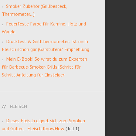
Smoker Zubehör (Grillbesteck,
Thermometer…)
Feuerfeste Farbe für Kamine, Holz und
Wände
Drucktest & Grillthermometer: Ist mein
Fleisch schon gar (Garstufen)? Empfehlung
Mein E-Book! So wirst du zum Experten
für Barbecue-Smoker-Grills! Schritt für
Schritt Anleitung für Einsteiger
FLEISCH
Dieses Fleisch eignet sich zum Smoken
und Grillen - Fleisch KnowHow
(Teil 1)