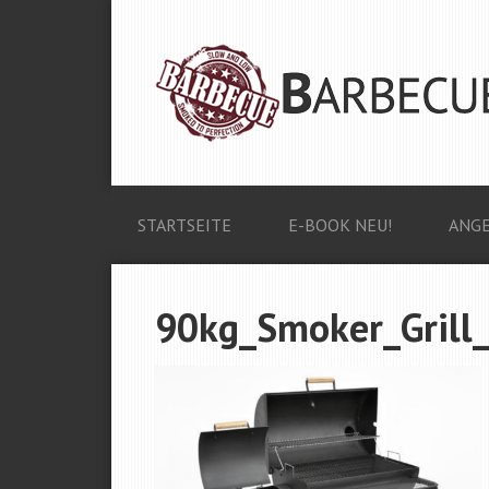
STARTSEITE
E-BOOK NEU!
ANGE
90kg_Smoker_Grill_