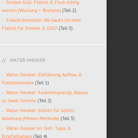
Smoker Grill: Fleisch & Fisch richtig
würzen (Würzung + Rezepte)
(Teil 2)
Fleisch bestellen: Wo kaufe ich mein
Fleisch für Smoker & Grill?
(Teil 3)
WATER-SMOKER
Water-Smoker: Einführung, Aufbau &
Funktionsweise
(Teil 1)
Water-Smoker: Funktionsprinzip, Wasser
zu Sand, Vorteile
(Teil 2)
Water-Smoker: Schritt für Schritt
Anleitung (Minion-Methode)
(Teil 3)
Water-Smoker im Test: Tipps &
Empfehlungen
(Teil 4)