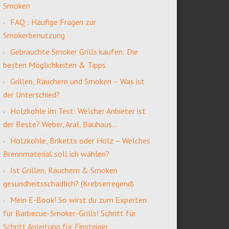
Smoken
FAQ : Häufige Fragen zur
Smokerbenutzung
Gebrauchte Smoker Grills kaufen: Die
besten Möglichkeiten & Tipps
Grillen, Räuchern und Smoken – Was ist
der Unterschied?
Holzkohle im Test: Welcher Anbieter ist
der Beste? Weber, Aral, Bauhaus…
Holzkohle, Briketts oder Holz – Welches
Brennmaterial soll ich wählen?
Ist Grillen, Räuchern & Smoken
gesundheitsschädlich? (Krebserregend)
Mein E-Book! So wirst du zum Experten
für Barbecue-Smoker-Grills! Schritt für
Schritt Anleitung für Einsteiger