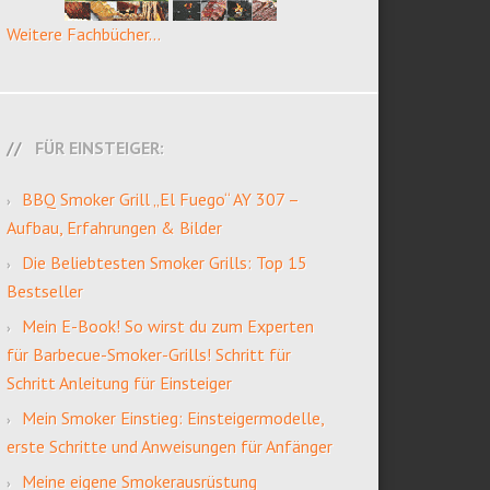
Weitere Fachbücher...
FÜR EINSTEIGER:
BBQ Smoker Grill „El Fuego“ AY 307 –
Aufbau, Erfahrungen & Bilder
Die Beliebtesten Smoker Grills: Top 15
Bestseller
Mein E-Book! So wirst du zum Experten
für Barbecue-Smoker-Grills! Schritt für
Schritt Anleitung für Einsteiger
Mein Smoker Einstieg: Einsteigermodelle,
erste Schritte und Anweisungen für Anfänger
Meine eigene Smokerausrüstung