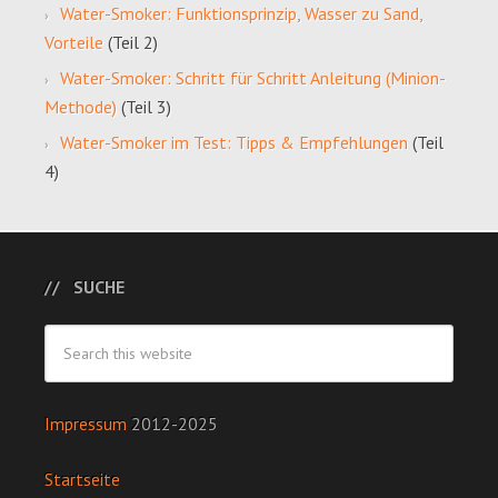
Water-Smoker: Funktionsprinzip, Wasser zu Sand,
Vorteile
(Teil 2)
Water-Smoker: Schritt für Schritt Anleitung (Minion-
Methode)
(Teil 3)
Water-Smoker im Test: Tipps & Empfehlungen
(Teil
4)
SUCHE
Impressum
2012-2025
Startseite